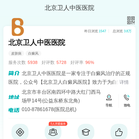
北京卫人中医医院
昨日浏览
1547
总浏览
3.8万
北京卫人中医医院
皮肤病
白癜风
服务次数
5938
好评数
5728
好评率
96%
北京卫人中医医院是一家专注于白癜风治疗的正规
医院，公众号【北京卫人白癜风医院】致力于为白癜风
详情
患者提供专业、科学的治疗方案，医院拥有一支经验丰
北京市丰台区南四环中路大红门西马
富、技术好的医疗团队，其中包括多名白癜风诊疗经验
场甲14号(公益东桥东北角)
导航
致电
十分丰富的医生。
010-87861678(医院总机)
5人开通服务