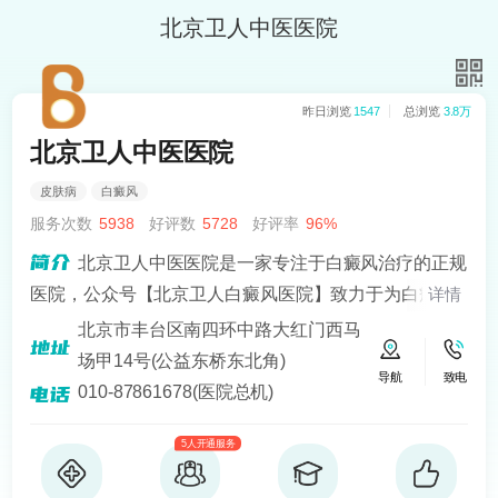
北京卫人中医医院
昨日浏览
1547
总浏览
3.8万
北京卫人中医医院
皮肤病
白癜风
服务次数
5938
好评数
5728
好评率
96%
北京卫人中医医院是一家专注于白癜风治疗的正规
医院，公众号【北京卫人白癜风医院】致力于为白癜风
详情
患者提供专业、科学的治疗方案，医院拥有一支经验丰
北京市丰台区南四环中路大红门西马
富、技术好的医疗团队，其中包括多名白癜风诊疗经验
场甲14号(公益东桥东北角)
导航
致电
十分丰富的医生。
010-87861678(医院总机)
5人开通服务